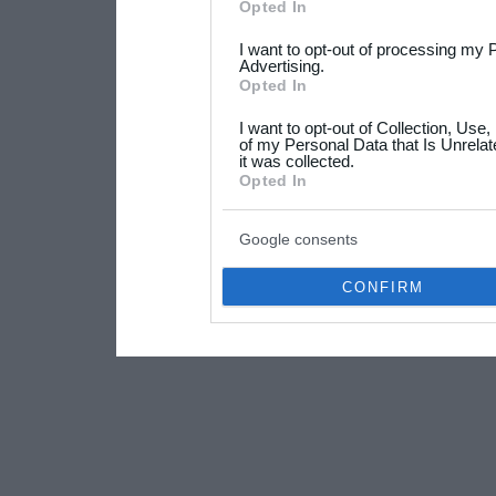
Please note that this web
Opted In
services and may gather an
I want to opt-out of processing my 
not limited to your visit o
Advertising.
Opted In
grant or deny consent to Go
I want to opt-out of Collection, Use
your data for below specif
of my Personal Data that Is Unrelat
it was collected.
consent section.
Opted In
Google consents
CONFIRM