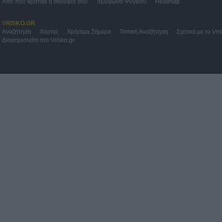
Από πού κρατάει η σκούφια σου
Τηλέφωνα Ψυγείου
Heatmap
VRISKO.GR
Αναζήτηση
Χάρτες
Χρήσιμα Σήμερα
Τοπική Αναζήτηση
Σχετικά με το Vri
Διαφημιστείτε στο Vrisko.gr